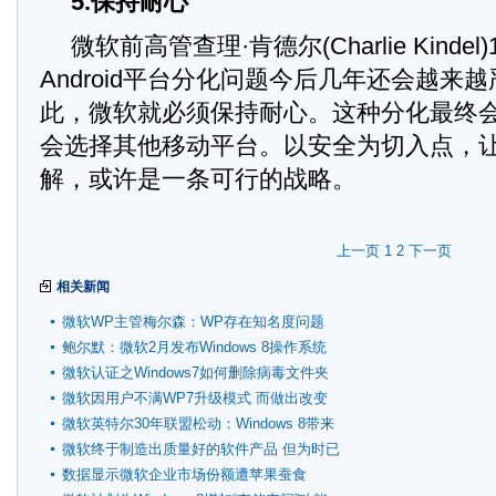
5.保持耐心
微软前高管查理·肯德尔(Charlie Kinde
Android平台分化问题今后几年还会越来
此，微软就必须保持耐心。这种分化最终
会选择其他移动平台。以安全为切入点，让An
解，或许是一条可行的战略。
上一页
1
2
下一页
相关新闻
微软WP主管梅尔森：WP存在知名度问题
鲍尔默：微软2月发布Windows 8操作系统
微软认证之Windows7如何删除病毒文件夹
微软因用户不满WP7升级模式 而做出改变
微软英特尔30年联盟松动：Windows 8带来
变数
微软终于制造出质量好的软件产品 但为时已
晚
数据显示微软企业市场份额遭苹果蚕食