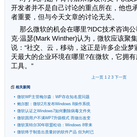
开发者并不是自己讨论的重点所在，他也
者重要，但与今天文章的讨论无关。
那么微软的机会在哪里?IDC技术咨询
克·温瑟(Mark Winther)认为，微软应
说：“社交、云，移动，这正是许多企业梦
天最大的企业环境在哪里?在微软，它拥有
工具。”
上一页
1
2
3
下一页
相关新闻
微软WP主管梅尔森：WP存在知名度问题
鲍尔默：微软2月发布Windows 8操作系统
微软认证之Windows7如何删除病毒文件夹
微软因用户不满WP7升级模式 而做出改变
微软英特尔30年联盟松动：Windows 8带来
变数
微软终于制造出质量好的软件产品 但为时已