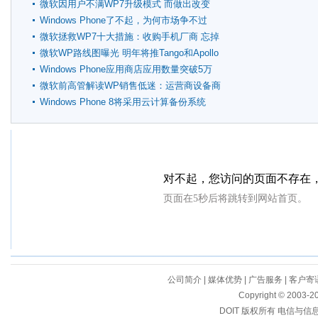
微软因用户不满WP7升级模式 而做出改变
Windows Phone了不起，为何市场争不过
Android
微软拯救WP7十大措施：收购手机厂商 忘掉
苹果
微软WP路线图曝光 明年将推Tango和Apollo
Windows Phone应用商店应用数量突破5万
微软前高管解读WP销售低迷：运营商设备商
抵制
Windows Phone 8将采用云计算备份系统
公司简介
|
媒体优势
|
广告服务
|
客户寄
Copyright © 2003-20
DOIT 版权所有 电信与